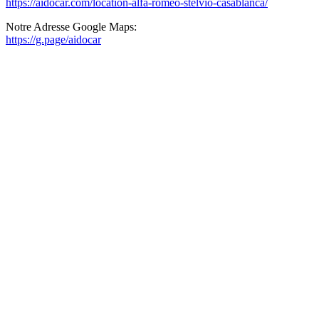
https://aidocar.com/location-alfa-romeo-stelvio-casablanca/
Notre Adresse Google Maps:
https://g.page/aidocar