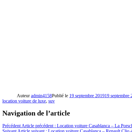
Auteur
admin4158
Publié le
19 septembre 2019
19 septembre 
location voiture de luxe
,
suv
Navigation de l’article
Précédent
Article précédent :
Location voiture Casablanca – La Pors
Suivant
Article suivant :
Location voiture Casablanca – Renault Clio 