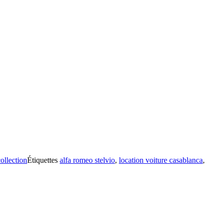
ollection
Étiquettes
alfa romeo stelvio
,
location voiture casablanca
,