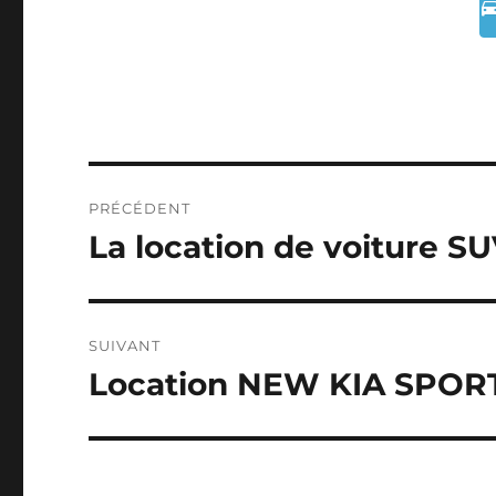
Navigation
PRÉCÉDENT
de
La location de voiture S
Publication
précédente :
l’article
SUIVANT
Location NEW KIA SPOR
Publication
suivante :