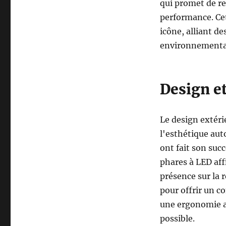
qui promet de re
performance. Cet
icône, alliant d
environnementa
Design et
Le design extér
l'esthétique aut
ont fait son suc
phares à LED aff
présence sur la 
pour offrir un c
une ergonomie a
possible.